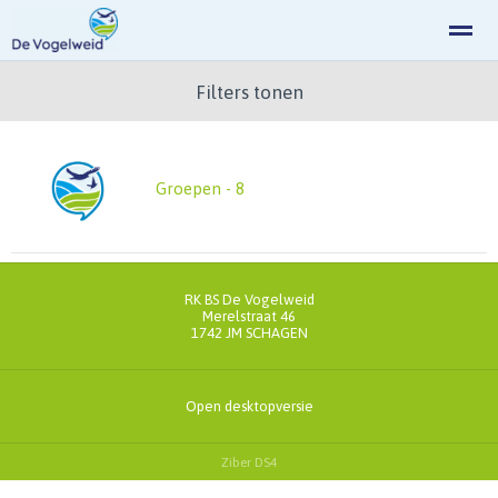
Filters tonen
Home
Zoeken
Nieuws
Agenda
Fo
Groepen - 8
RK BS De Vogelweid
Merelstraat 46
1742 JM
SCHAGEN
Open desktopversie
Ziber DS4