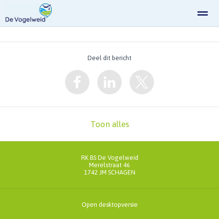
Deel dit bericht
Home
Zoeken
Nieuws
Agenda
Fo
Toon alles
RK BS De Vogelweid
Merelstraat 46
1742 JM
SCHAGEN
Open desktopversie